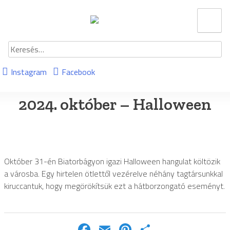
Ugrás
Menu
a
tartalomhoz
Keresés:
Instagram
Facebook
2024. október – Halloween
Október 31-én Biatorbágyon igazi Halloween hangulat költözik
a városba. Egy hirtelen ötlettől vezérelve néhány tagtársunkkal
kiruccantuk, hogy megörökítsük ezt a hátborzongató eseményt.
Facebook
Email
Pinterest
Ossza